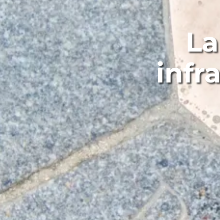
La
infr