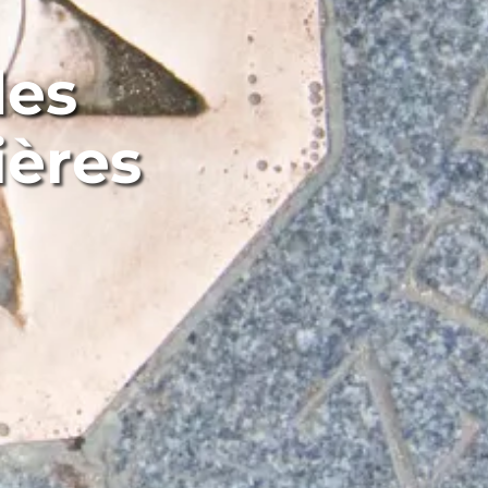
des
ières