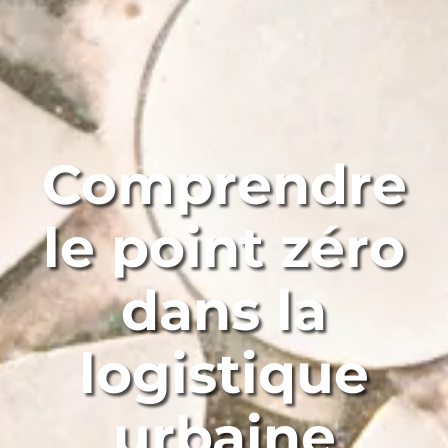
Comprendre
le point zéro
dans la
logistique
urbaine